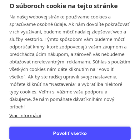
O súboroch cookie na tejto stránke
Zabudli ste heslo?
Na našej webovej stránke používame cookies a
spracúvame osobné údaje. Ak nám dovolíte pokračovať
Prihlásiť
v ich využívaní, budeme môcť naďalej zlepšovať web a
služby Restorio. Týmto spôsobom vám budeme môcť
odporúčať knihy, ktoré zodpovedajú vašim záujmom a
predchádzajúcim nákupom, a zároveň vás nebudeme
obťažovať nerelevantnými reklamami. Súhlas s použitím
všetkých cookies nám dáte kliknutím na "Povoliť
všetko". Ak by ste radšej upravili svoje nastavenia,
môžete kliknúť na "Nastavenia" a vybrať iba niektoré
typy cookies. Veľmi si vážime vašu podporu a
Informácie
ďakujeme, že nám pomáhate dávať knihám nový
príbeh!
Kontaktujte nás
Viac informácií
Povoliť všetko