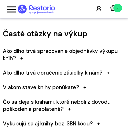
0
Časté otázky na výkup
Ako dlho trvá spracovanie objednávky výkupu
kníh?
Kontrola kníh prebieha do 10 pracovných dní od prijatia
Ako dlho trvá doručenie zásielky k nám?
zásielky na sklad.
Doručenie cez Zásielkovňu (Packetu) obvykle trvá niekoľko
V akom stave knihy ponúkate?
dní, celkom výnimočne až 2 týždne. Preprava kuriérom DPD
je rýchlejšia.
Knihy musia byť čisté, bez chýbajúcich stránok,
Čo sa deje s knihami, ktoré neboli z dôvodu
pomaľované alebo inak poškodené.
poškodenia preplatené?
Knihy, ktoré nevykúpime, môžeme zaslať späť na vaše
Vykupujú sa aj knihy bez ISBN kódu?
náklady.