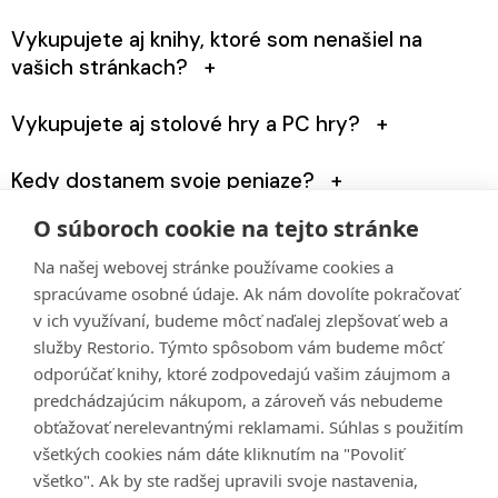
Knihy, ktoré nemajú ISBN kód, bohužiaľ nevykupujeme.
Vykupujete aj knihy, ktoré som nenašiel na
vašich stránkach?
Knihy, ktoré nie sú v databáze, môžeme vykúpiť za
Vykupujete aj stolové hry a PC hry?
symbolickú cenu 1 Kč. Stačí ich zadať cez tlačidlo "Nenašiel
si svoju knihu? Nevadí, klikni sem."
Áno, stolové hry musia byť kompletné v pôvodnom obale s
Kedy dostanem svoje peniaze?
čiarovým kódom. PC hry musia byť na originálnom CD.
Ihneď po kontrole kníh (stolových hier alebo PC hier)
O súboroch cookie na tejto stránke
Akú čistku dostanem za ponúknutú knihu?
zasielame peniaze na váš účet bez ohľadu na to, či sa
kniha ďalej predá.
Na našej webovej stránke používame cookies a
Vyplácame 100 % výkupnej ceny knihy, neúčtujeme si
Je možné knihy zaviesť priamo na vašu adresu?
spracúvame osobné údaje. Ak nám dovolíte pokračovať
žiadne manipulačné/servisné poplatky. Cenu výkupu vidíte
ihneď pri zadaní názvu knihy alebo ISBN kódu.
v ich využívaní, budeme môcť naďalej zlepšovať web a
služby Restorio. Týmto spôsobom vám budeme môcť
Knihy, ktoré zadáte na našich stránkach a vytvoríte tak
odporúčať knihy, ktoré zodpovedajú vašim záujmom a
Je možné vám dať knihy inak než skenovaním
objednávku, môžete zabaliť a osobne odovzdať na
predchádzajúcim nákupom, a zároveň vás nebudeme
niektorej z pobočiek Agátinho sveta alebo na našej
ISBN kódov?
predajni.
obťažovať nerelevantnými reklamami. Súhlas s použitím
V prípade, že ide o knihy, ktoré sú vydané po roku 1990 a
všetkých cookies nám dáte kliknutím na "Povoliť
spĺňajú podmienky predaja, môžete využiť „prázdnu
všetko". Ak by ste radšej upravili svoje nastavenia,
debničku“. Kliknite priamo na ikonu košíku/debničky a