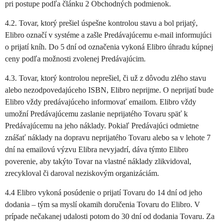
pri postupe podľa článku 2 Obchodných podmienok.
4.2. Tovar, ktorý prešiel úspešne kontrolou stavu a bol prijatý,
Elibro označí v systéme a zašle Predávajúcemu e-mail informujúci
o prijatí kníh. Do 5 dní od označenia vykoná Elibro úhradu kúpnej
ceny podľa možnosti zvolenej Predávajúcim.
4.3. Tovar, ktorý kontrolou neprešiel, či už z dôvodu zlého stavu
alebo nezodpovedajúceho ISBN, Elibro neprijme. O neprijatí bude
Elibro vždy predávajúceho informovať emailom. Elibro vždy
umožní Predávajúcemu zaslanie neprijatého Tovaru späť k
Predávajúcemu na jeho náklady. Pokiaľ Predávajúci odmietne
znášať náklady na dopravu neprijatého Tovaru alebo sa v lehote 7
dní na emailovú výzvu Elibra nevyjadrí, dáva týmto Elibro
poverenie, aby takýto Tovar na vlastné náklady zlikvidoval,
zrecykloval či daroval neziskovým organizáciám.
4.4 Elibro vykoná posúdenie o prijatí Tovaru do 14 dní od jeho
dodania – tým sa myslí okamih doručenia Tovaru do Elibro. V
prípade nečakanej udalosti potom do 30 dní od dodania Tovaru. Za