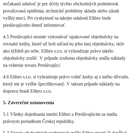
nečakanú udalosť je pre účely týchto obchodných podmienok
považovaná epidémia, technické problémy skladu alebo zásah
vyššej moci. Pri vyskytnutí sa takejto udalosti Elibro bude
predávajúceho ihneď informovať.
4.5 Predávajúci nesmie vykonávať opakované objednávky na
rovnaké knihy, ktoré už boli súčasťou jeho inej objednávky, skôr
ako týždeň po sebe. Elibro s.r.o. si vyhradzuje právo takéto
objednávky zrušiť. V prípade zrušenia objednávky znáša náklady
na vrátenie tovaru Predávajúci.
4.6 Elibro s.r.o. si vyhradzuje právo vrátiť knihy aj z iného dôvodu,
ktorý nie je vyššie špecifikovaný. V takom prípade náklady na
dopravu hradí Elibro s.r.o.
5. Záverečné ustanovenia
5.1 Všetky dojednania medzi Elibro a Predávajúcim sa riadia
právnym poriadkom Českej republiky.
5.2 Znenie obchodných podmienok môže Elibro meniť či dopĺňať.