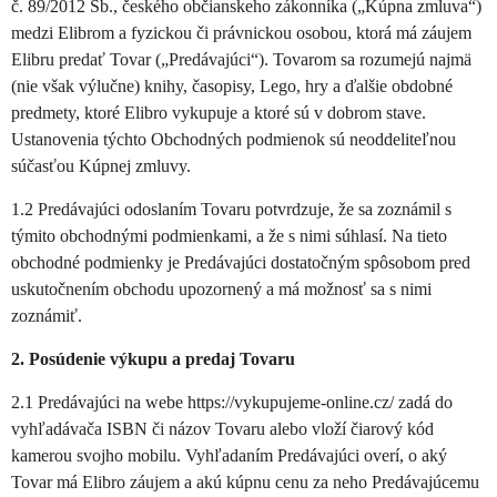
č. 89/2012 Sb., českého občianskeho zákonníka („Kúpna zmluva“)
medzi Elibrom a fyzickou či právnickou osobou, ktorá má záujem
Elibru predať Tovar („Predávajúci“). Tovarom sa rozumejú najmä
(nie však výlučne) knihy, časopisy, Lego, hry a ďalšie obdobné
predmety, ktoré Elibro vykupuje a ktoré sú v dobrom stave.
Ustanovenia týchto Obchodných podmienok sú neoddeliteľnou
súčasťou Kúpnej zmluvy.
1.2 Predávajúci odoslaním Tovaru potvrdzuje, že sa zoznámil s
týmito obchodnými podmienkami, a že s nimi súhlasí. Na tieto
obchodné podmienky je Predávajúci dostatočným spôsobom pred
uskutočnením obchodu upozornený a má možnosť sa s nimi
zoznámiť.
2. Posúdenie výkupu a predaj Tovaru
2.1 Predávajúci na webe https://vykupujeme-online.cz/ zadá do
vyhľadávača ISBN či názov Tovaru alebo vloží čiarový kód
kamerou svojho mobilu. Vyhľadaním Predávajúci overí, o aký
Tovar má Elibro záujem a akú kúpnu cenu za neho Predávajúcemu