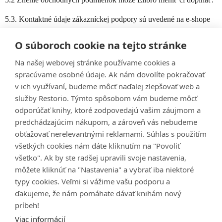
5.3. Kontaktné údaje zákazníckej podpory sú uvedené na e-shope
vykupujeme-online.cz
O súboroch cookie na tejto stránke
Adresa na doručovanie prostredníctvom elektronickej pošty je:
Na našej webovej stránke používame cookies a
info@vykupujeme-online.cz Telefónne číslo: +420 212 243 241,
spracúvame osobné údaje. Ak nám dovolíte pokračovať
PO – PIA
v ich využívaní, budeme môcť naďalej zlepšovať web a
(10 – 16 hod) Akékoľvek otázky, podnety, pripomienky či
služby Restorio. Týmto spôsobom vám budeme môcť
sťažnosti je možné riešiť na info@vykupujeme- online.cz
odporúčať knihy, ktoré zodpovedajú vašim záujmom a
[T1]opakovať či odstrániť?
predchádzajúcim nákupom, a zároveň vás nebudeme
[T2]Packeta
obťažovať nerelevantnými reklamami. Súhlas s použitím
všetkých cookies nám dáte kliknutím na "Povoliť
všetko". Ak by ste radšej upravili svoje nastavenia,
môžete kliknúť na "Nastavenia" a vybrať iba niektoré
typy cookies. Veľmi si vážime vašu podporu a
Informácie
ďakujeme, že nám pomáhate dávať knihám nový
príbeh!
Kontaktujte nás
Viac informácií