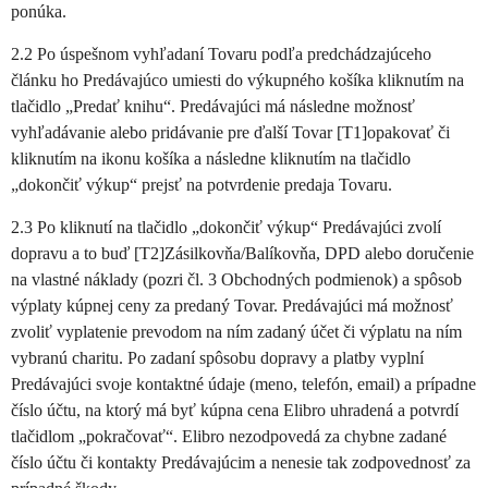
ponúka.
2.2 Po úspešnom vyhľadaní Tovaru podľa predchádzajúceho
článku ho Predávajúco umiesti do výkupného košíka kliknutím na
tlačidlo „Predať knihu“. Predávajúci má následne možnosť
vyhľadávanie alebo pridávanie pre ďalší Tovar [T1]opakovať či
kliknutím na ikonu košíka a následne kliknutím na tlačidlo
„dokončiť výkup“ prejsť na potvrdenie predaja Tovaru.
2.3 Po kliknutí na tlačidlo „dokončiť výkup“ Predávajúci zvolí
dopravu a to buď [T2]Zásilkovňa/Balíkovňa, DPD alebo doručenie
na vlastné náklady (pozri čl. 3 Obchodných podmienok) a spôsob
výplaty kúpnej ceny za predaný Tovar. Predávajúci má možnosť
zvoliť vyplatenie prevodom na ním zadaný účet či výplatu na ním
vybranú charitu. Po zadaní spôsobu dopravy a platby vyplní
Predávajúci svoje kontaktné údaje (meno, telefón, email) a prípadne
číslo účtu, na ktorý má byť kúpna cena Elibro uhradená a potvrdí
tlačidlom „pokračovať“. Elibro nezodpovedá za chybne zadané
číslo účtu či kontakty Predávajúcim a nenesie tak zodpovednosť za