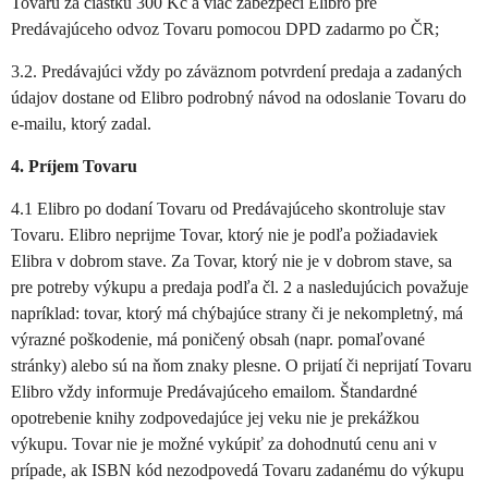
Tovaru za čiastku 300 Kč a viac zabezpečí Elibro pre
Predávajúceho odvoz Tovaru pomocou DPD zadarmo po ČR;
3.2. Predávajúci vždy po záväznom potvrdení predaja a zadaných
údajov dostane od Elibro podrobný návod na odoslanie Tovaru do
e-mailu, ktorý zadal.
4. Príjem Tovaru
4.1 Elibro po dodaní Tovaru od Predávajúceho skontroluje stav
Tovaru. Elibro neprijme Tovar, ktorý nie je podľa požiadaviek
Elibra v dobrom stave. Za Tovar, ktorý nie je v dobrom stave, sa
pre potreby výkupu a predaja podľa čl. 2 a nasledujúcich považuje
napríklad: tovar, ktorý má chýbajúce strany či je nekompletný, má
výrazné poškodenie, má poničený obsah (napr. pomaľované
stránky) alebo sú na ňom znaky plesne. O prijatí či neprijatí Tovaru
Elibro vždy informuje Predávajúceho emailom. Štandardné
opotrebenie knihy zodpovedajúce jej veku nie je prekážkou
výkupu. Tovar nie je možné vykúpiť za dohodnutú cenu ani v
prípade, ak ISBN kód nezodpovedá Tovaru zadanému do výkupu