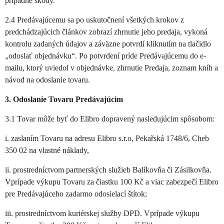
prípadné škody.
2.4 Predávajúcemu sa po uskutočnení všetkých krokov z
predchádzajúcich článkov zobrazí zhrnutie jeho predaja, vykoná
kontrolu zadaných údajov a záväzne potvrdí kliknutím na tlačidlo
„odoslať objednávku“. Po potvrdení príde Predávajúcemu do e-
mailu, ktorý uviedol v objednávke, zhrnutie Predaja, zoznam kníh a
návod na odoslanie tovaru.
3. Odoslanie Tovaru Predávajúcim
3.1 Tovar môže byť do Elibro dopravený nasledujúcim spôsobom:
i. zaslaním Tovaru na adresu Elibro s.r.o, Pekařská 1748/6, Cheb
350 02 na vlastné náklady,
ii. prostredníctvom partnerských služieb Balíkovňa či Zásilkovňa.
Vprípade výkupu Tovaru za čiastku 100 Kč a viac zabezpečí Elibro
pre Predávajúceho zadarmo odosielací štítok;
iii. prostredníctvom kuriérskej služby DPD. Vprípade výkupu