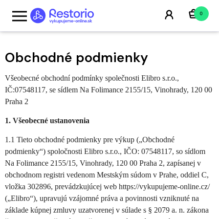
0
Obchodné podmienky
Všeobecné obchodní podmínky společnosti Elibro s.r.o.,
IČ:07548117, se sídlem Na Folimance 2155/15, Vinohrady, 120 00
Praha 2
1. Všeobecné ustanovenia
1.1 Tieto obchodné podmienky pre výkup („Obchodné
podmienky“) spoločnosti Elibro s.r.o., IČO: 07548117, so sídlom
Na Folimance 2155/15, Vinohrady, 120 00 Praha 2, zapísanej v
obchodnom registri vedenom Mestským súdom v Prahe, oddiel C,
vložka 302896, prevádzkujúcej web https://vykupujeme-online.cz/
(„Elibro“), upravujú vzájomné práva a povinnosti vzniknuté na
základe kúpnej zmluvy uzatvorenej v súlade s § 2079 a. n. zákona